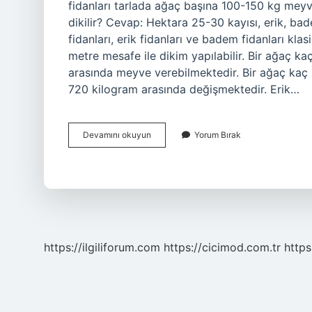
fidanları tarlada ağaç başına 100-150 kg meyve
dikilir? Cevap: Hektara 25-30 kayısı, erik, bade
fidanları, erik fidanları ve badem fidanları klasi
metre mesafe ile dikim yapılabilir. Bir ağaç k
arasında meyve verebilmektedir. Bir ağaç kaç 
720 kilogram arasında değişmektedir. Erik…
1
Devamını okuyun
Yorum Bırak
Ağaç
Kaç
Kilo
Erik
Verir
https://ilgiliforum.com
https://cicimod.com.tr
https