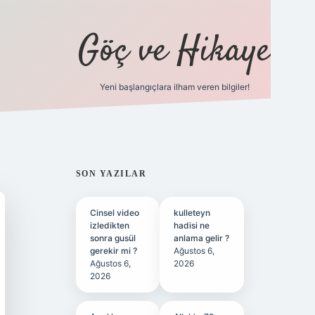
Göç ve Hikaye
Yeni başlangıçlara ilham veren bilgiler!
ilbet bahis sitesi
SIDEBAR
SON YAZILAR
Cinsel video
kulleteyn
izledikten
hadisi ne
sonra gusül
anlama gelir ?
gerekir mi ?
Ağustos 6,
Ağustos 6,
2026
2026