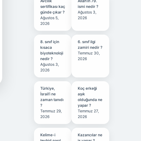
Avcılık
Allah’ın 79.
sertifikası kaç
ismi nedir ?
günde çıkar ?
Ağustos 3,
Ağustos 5,
2026
2026
8. sınıf için
6. sınıf ilgi
kısaca
zamiri nedir ?
biyoteknoloji
Temmuz 30,
nedir ?
2026
Ağustos 3,
2026
Türkiye,
Koç erkeği
İsrail’i ne
aşık
zaman tanıdı
olduğunda ne
?
yapar ?
Temmuz 29,
Temmuz 27,
2026
2026
Kelime-i
Kazancılar ne
tevhid nasıl
iş yapar ?