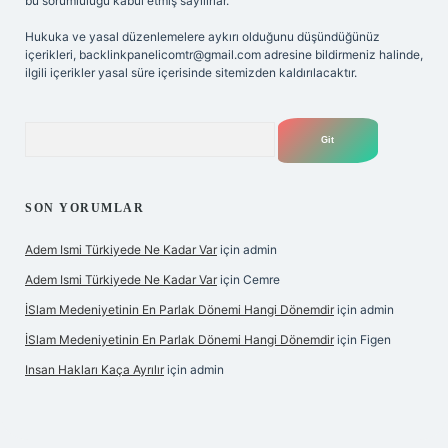
bu sorumluluğu kabul etmiş sayılırlar.
Hukuka ve yasal düzenlemelere aykırı olduğunu düşündüğünüz
içerikleri,
backlinkpanelicomtr@gmail.com
adresine bildirmeniz halinde,
ilgili içerikler yasal süre içerisinde sitemizden kaldırılacaktır.
Arama
SON YORUMLAR
Adem Ismi Türkiyede Ne Kadar Var
için
admin
Adem Ismi Türkiyede Ne Kadar Var
için
Cemre
İSlam Medeniyetinin En Parlak Dönemi Hangi Dönemdir
için
admin
İSlam Medeniyetinin En Parlak Dönemi Hangi Dönemdir
için
Figen
Insan Hakları Kaça Ayrılır
için
admin