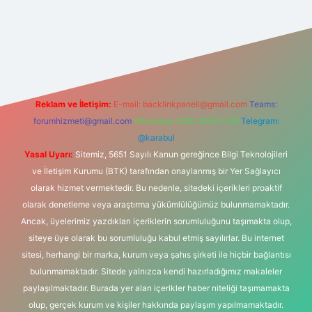
 bahis sitesi
Reklam ve İletişim:
E-mail:
backlinkpaneli@gmail.com
Teams:
forumhizmeti@gmail.com
Whatsapp: 0262 606 0 726
Telegram:
@karabul
Yasal Uyarı:
Sitemiz, 5651 Sayılı Kanun gereğince Bilgi Teknolojileri
ve İletişim Kurumu (BTK) tarafından onaylanmış bir Yer Sağlayıcı
olarak hizmet vermektedir. Bu nedenle, sitedeki içerikleri proaktif
olarak denetleme veya araştırma yükümlülüğümüz bulunmamaktadır.
Ancak, üyelerimiz yazdıkları içeriklerin sorumluluğunu taşımakta olup,
siteye üye olarak bu sorumluluğu kabul etmiş sayılırlar. Bu internet
sitesi, herhangi bir marka, kurum veya şahıs şirketi ile hiçbir bağlantısı
bulunmamaktadır. Sitede yalnızca kendi hazırladığımız makaleler
paylaşılmaktadır. Burada yer alan içerikler haber niteliği taşımamakta
olup, gerçek kurum ve kişiler hakkında paylaşım yapılmamaktadır.