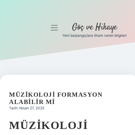
Göç ve Hikaye
menüyü
aç
Yeni başlangıçlara ilham veren bilgiler!
Anasayfa
Gizlilik Politikası
Yasal Uyarı
Hakkımızda
MÜZIKOLOJI FORMASYON
ALABILIR MI
Tarih: Nisan 27, 2025
MÜZIKOLOJI