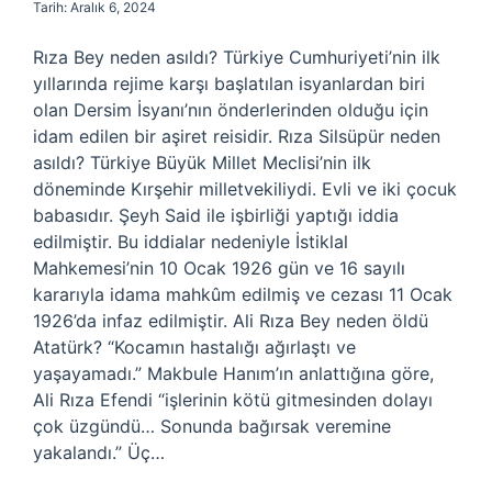
Tarih: Aralık 6, 2024
Rıza Bey neden asıldı? Türkiye Cumhuriyeti’nin ilk
yıllarında rejime karşı başlatılan isyanlardan biri
olan Dersim İsyanı’nın önderlerinden olduğu için
idam edilen bir aşiret reisidir. Rıza Silsüpür neden
asıldı? Türkiye Büyük Millet Meclisi’nin ilk
döneminde Kırşehir milletvekiliydi. Evli ve iki çocuk
babasıdır. Şeyh Said ile işbirliği yaptığı iddia
edilmiştir. Bu iddialar nedeniyle İstiklal
Mahkemesi’nin 10 Ocak 1926 gün ve 16 sayılı
kararıyla idama mahkûm edilmiş ve cezası 11 Ocak
1926’da infaz edilmiştir. Ali Rıza Bey neden öldü
Atatürk? “Kocamın hastalığı ağırlaştı ve
yaşayamadı.” Makbule Hanım’ın anlattığına göre,
Ali Rıza Efendi “işlerinin kötü gitmesinden dolayı
çok üzgündü… Sonunda bağırsak veremine
yakalandı.” Üç…