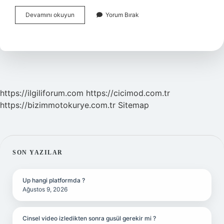
Mehmet
Devamını okuyun
Yorum Bırak
Rıza
Bey
Neden
Asıldı
https://ilgiliforum.com
https://cicimod.com.tr
https://bizimmotokurye.com.tr
Sitemap
SIDEBAR
SON YAZILAR
Up hangi platformda ?
Ağustos 9, 2026
Cinsel video izledikten sonra gusül gerekir mi ?