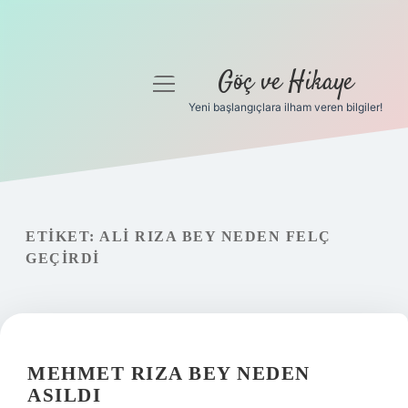
Göç ve Hikaye
menüyü
aç
Yeni başlangıçlara ilham veren bilgiler!
Anasayfa
Gizlilik Politikası
Yasal Uyarı
ETIKET:
ALI RIZA BEY NEDEN FELÇ
GEÇIRDI
Hakkımızda
MEHMET RIZA BEY NEDEN
ASILDI