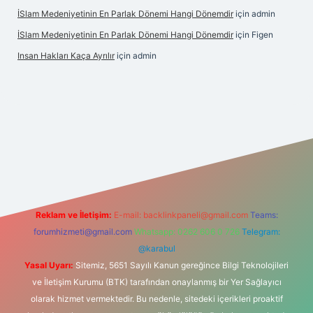
İSlam Medeniyetinin En Parlak Dönemi Hangi Dönemdir
için
admin
İSlam Medeniyetinin En Parlak Dönemi Hangi Dönemdir
için
Figen
Insan Hakları Kaça Ayrılır
için
admin
his sitesi
Reklam ve İletişim:
E-mail:
backlinkpaneli@gmail.com
Teams:
forumhizmeti@gmail.com
Whatsapp: 0262 606 0 726
Telegram:
@karabul
Yasal Uyarı:
Sitemiz, 5651 Sayılı Kanun gereğince Bilgi Teknolojileri
ve İletişim Kurumu (BTK) tarafından onaylanmış bir Yer Sağlayıcı
olarak hizmet vermektedir. Bu nedenle, sitedeki içerikleri proaktif